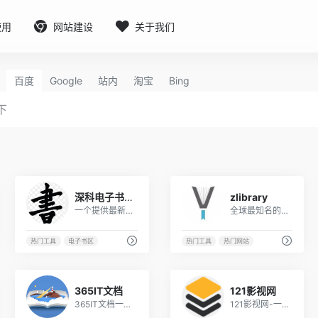
使用
网站建设
关于我们
百度
Google
站内
淘宝
Bing
18
81
深科电子书资源网
zlibrary
一个提供最新读秀资源和zlibrary无限免登录下载的资源网站，包括近1000w册读秀电子书资源和zlibrary在线源站资源下载
全球最知名的电子书网站，全球最大的数字图书馆
热门工具
电子书区
热门工具
热门网站
1
6
365IT文档
121影视网
365IT文档一个专业的IT技术博客，提供并分享最新IT方向的专业技术文档，包括大模型、AIGC、人工智能、HPC、云计算、大数据、服务器、存储、虚拟化、操作系统、系统运维等方向的专业技术文档
121影视网-一款时时更新和免费的超级追剧神器，为您提供2024年最新电影、电视剧、动漫、综艺等２0万+片库；有官网直采，和多路影视资提供，确保资源的可用性，观看流畅，画质高清。