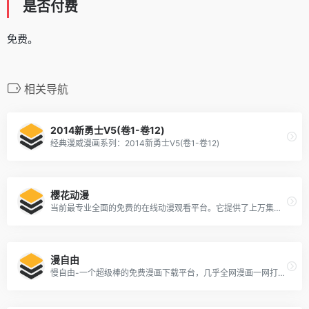
是否付费
免费。
相关导航
2014新勇士V5(卷1-卷12)
经典漫威漫画系列：2014新勇士V5(卷1-卷12)
樱花动漫
当前最专业全面的免费的在线动漫观看平台。它提供了上万集高清晰画质的动漫，涵盖了各种类型和风格，包括日本动漫、国产动漫、动漫电影、欧美动漫等
漫自由
慢自由-一个超级棒的免费漫画下载平台，几乎全网漫画一网打尽，完全下载自由，只需简单登录就可以自由下载。