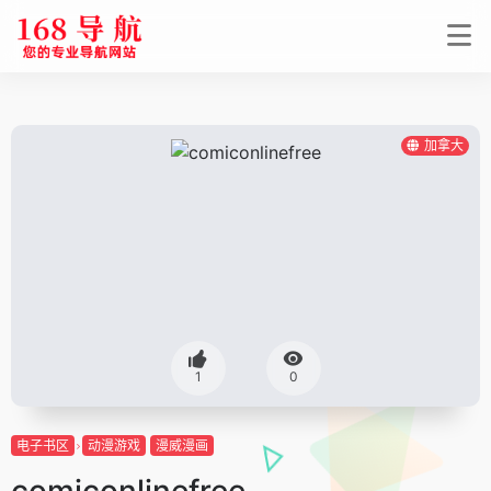
加拿大
1
0
电子书区
动漫游戏
漫威漫画
comiconlinefree