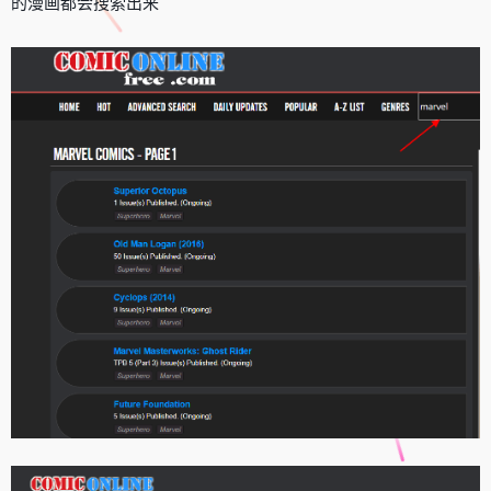
的漫画都会搜索出来