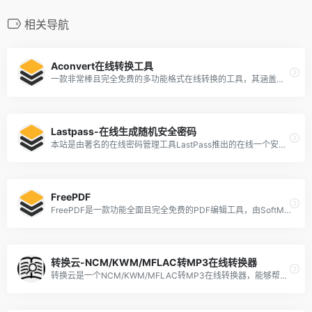
相关导航
Aconvert在线转换工具
一款非常棒且完全免费的多功能格式在线转换的工具，其涵盖了PDF、文档、电子书、图片、视频、音频和压缩等超多文件的相互转换
Lastpass-在线生成随机安全密码
本站是由著名的在线密码管理工具LastPass推出的在线一个安全密码生成工具，可以帮助你生成随机的高强度密码，而且你可以根据需要自定义密码的长度和内容！
FreePDF
FreePDF是一款功能全面且完全免费的PDF编辑工具，由SoftMaker开发，适用于个人和商业用途。它支持创建、编辑、查看、打印和注释PDF文件
转换云-NCM/KWM/MFLAC转MP3在线转换器
转换云是一个NCM/KWM/MFLAC转MP3在线转换器，能够帮助我们将ncm、mflac、kgm格式的音乐文件转换为MP3格式的文件